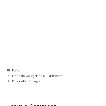
Categories
Plats
Frites de Courgettes au Parmesan
Pot-au-Feu Espagnol