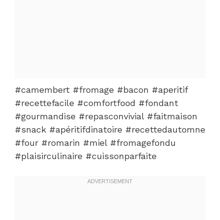
#camembert #fromage #bacon #aperitif
#recettefacile #comfortfood #fondant
#gourmandise #repasconvivial #faitmaison
#snack #apéritifdinatoire #recettedautomne
#four #romarin #miel #fromagefondu
#plaisirculinaire #cuissonparfaite